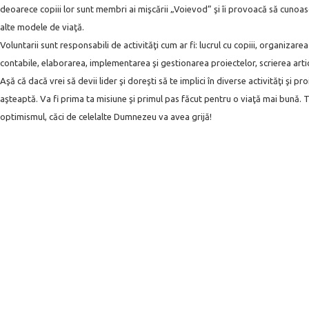
deoarece copiii lor sunt membri ai mişcării „Voievod” şi îi provoacă să cunoasc
alte modele de viaţă.
Voluntarii sunt responsabili de activităţi cum ar fi: lucrul cu copiii, organizare
contabile, elaborarea, implementarea şi gestionarea proiectelor, scrierea arti
Aşă că dacă vrei să devii lider şi doreşti să te implici în diverse activităţi şi 
aşteaptă. Va fi prima ta misiune şi primul pas făcut pentru o viaţă mai bună. To
optimismul, căci de celelalte Dumnezeu va avea grijă!