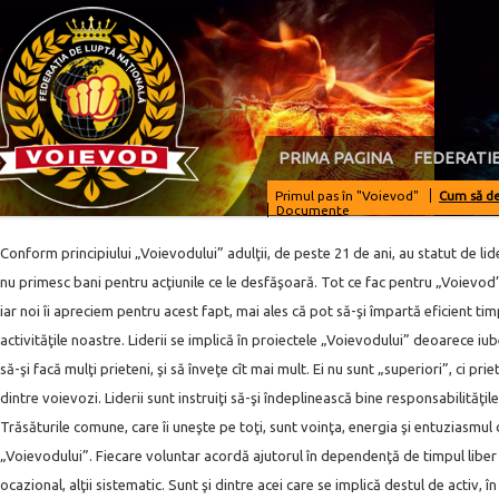
PRIMA PAGINA
FEDERATI
Primul pas în "Voievod"
Cum să de
Documente
Conform principiului „Voievodului” adulţii, de peste 21 de ani, au statut de lide
nu primesc bani pentru acţiunile ce le desfăşoară. Tot ce fac pentru „Voievod” 
iar noi îi apreciem pentru acest fapt, mai ales că pot să-şi împartă eficient timp
activităţile noastre. Liderii se implică în proiectele „Voievodului” deoarece iub
să-şi facă mulţi prieteni, şi să înveţe cît mai mult. Ei nu sunt „superiori”, ci pr
dintre voievozi. Liderii sunt instruiţi să-şi îndeplinească bine responsabilităţile
Trăsăturile comune, care îi uneşte pe toţi, sunt voinţa, energia şi entuziasmul 
„Voievodului”. Fiecare voluntar acordă ajutorul în dependenţă de timpul liber 
ocazional, alţii sistematic. Sunt şi dintre acei care se implică destul de activ, 