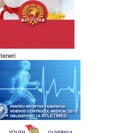
teneri