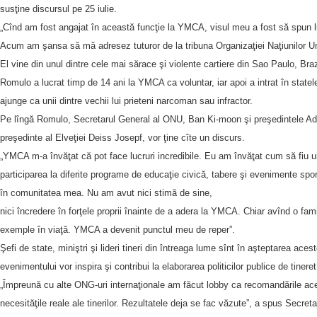
susţine discursul pe 25 iulie.
„Cînd am fost angajat în această funcţie la YMCA, visul meu a fost să spun lu
Acum am şansa să mă adresez tuturor de la tribuna Organizaţiei Naţiunilor U
El vine din unul dintre cele mai sărace şi violente cartiere din Sao Paulo, Braz
Romulo a lucrat timp de 14 ani la YMCA ca voluntar, iar apoi a intrat în statele
ajunge ca unii dintre vechii lui prieteni narcoman sau infractor.
Pe lîngă Romulo, Secretarul General al ONU, Ban Ki-moon şi preşedintele Ad
preşedinte al Elveţiei Deiss Josepf, vor ţine cîte un discurs.
„YMCA m-a învăţat că pot face lucruri incredibile. Eu am învăţat cum să fiu un
participarea la diferite programe de educaţie civică, tabere şi evenimente spor
în comunitatea mea. Nu am avut nici stimă de sine,
nici încredere în forţele proprii înainte de a adera la YMCA. Chiar avînd o fami
exemple în viaţă. YMCA a devenit punctul meu de reper”.
Şefi de state, miniştri şi lideri tineri din întreaga lume sînt în aşteptarea acest
evenimentului vor inspira şi contribui la elaborarea politicilor publice de tineret 
„Împreună cu alte ONG-uri internaţionale am făcut lobby ca recomandările ace
necesităţile reale ale tinerilor. Rezultatele deja se fac văzute”, a spus Secret