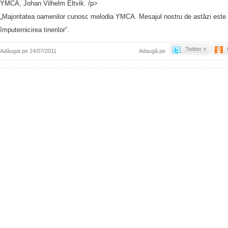
YMCA, Johan Vilhelm Eltvik. /p>
„Majoritatea oamenilor cunosc melodia YMCA. Mesajul nostru de astăzi este 
împuternicirea tinerilor”.
Twitter »
Adăugat pe 24/07/2011
Adaugă pe