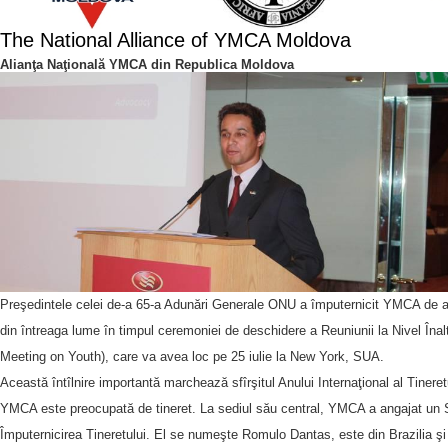
The National Alliance of YMCA Moldova
Alianţa Naţională YMCA din Republica Moldova
Preşedintele celei de-a 65-a Adunări Generale ONU a împuternicit YMCA de a ţ
din întreaga lume în timpul ceremoniei de deschidere a Reuniunii la Nivel Înalt
Meeting on Youth), care va avea loc pe 25 iulie la New York, SUA.
Această întîlnire importantă marchează sfîrşitul Anului Internaţional al Tineret
YMCA este preocupată de tineret. La sediul său central, YMCA a angajat un 
Împuternicirea Tineretului. El se numeşte Romulo Dantas, este din Brazilia şi 