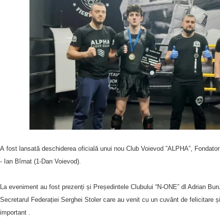
А fost lansată deschiderea oficială unui nou Club Voievod ”ALPHA”, Fondatoru
- Ian Bîrnat (1-Dan Voievod).
La eveniment au fost prezenți și Președintele Clubului “N-ONE” dl Adrian Bur
Secretarul Federației Serghei Stoler care au venit cu un cuvânt de felicitare 
important .