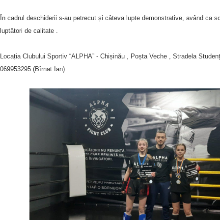
În cadrul deschiderii s-au petrecut și câteva lupte demonstrative, având ca sc
luptători de calitate .
Locația Clubului Sportiv “ALPHA” - Chișinău , Poșta Veche , Stradela Studenț
069953295 (Bîrnat Ian)