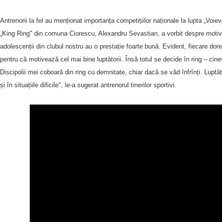
Antrenorii la fel au menționat importanța competițiilor naționale la lupta „Voiev
„King Ring" din comuna Ciorescu, Alexandru Sevastian, a vorbit despre motivația
adolescenții din clubul nostru au o prestație foarte bună. Evident, fiecare dore
pentru că motivează cel mai bine luptătorii. Însă totul se decide în ring – cin
Discipolii mei coboară din ring cu demnitate, chiar dacă se văd înfrînți. Luptăt
și în situațiile dificile", le-a sugerat antrenorul tinerilor sportivi.