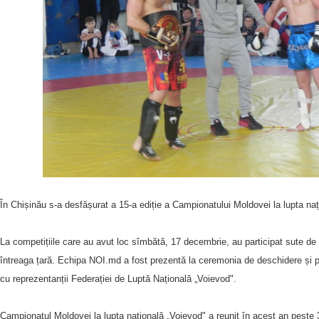
În Chișinău s-a desfășurat a 15-a ediție a Campionatului Moldovei la lupta naț
La competițiile care au avut loc sîmbătă, 17 decembrie, au participat sute de s
întreaga țară. Echipa NOI.md a fost prezentă la ceremonia de deschidere și pr
cu reprezentanții Federației de Luptă Națională „Voievod".
Campionatul Moldovei la lupta națională „Voievod" a reunit în acest an peste 3