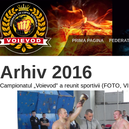
PRIMA PAGINA
FEDERAT
Arhiv 2016
Campionatul „Voievod” a reunit sportivii (FOTO, 