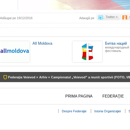
Twitter »
Adăugat pe 19/12/2016
Adaugă pe
All Moldova
Битва наций
международный
фестиваль
Federaţia Voievod »
Arhiv »
Campionatul „Voievod” a reunit sportivii (FOTO, V
PRIMA PAGINA
FEDERAŢIE
Despre Federaţie
Istoria Organizaţiei
S