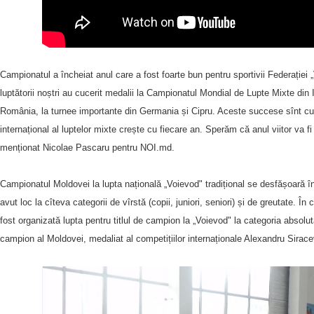
Campionatul a încheiat anul care a fost foarte bun pentru sportivii Federației
luptătorii noștri au cucerit medalii la Campionatul Mondial de Lupte Mixte din 
România, la turnee importante din Germania și Cipru. Aceste succese sînt cu a
internațional al luptelor mixte crește cu fiecare an. Sperăm că anul viitor va fi 
menționat Nicolae Pascaru pentru NOI.md.
Campionatul Moldovei la lupta națională „Voievod" tradițional se desfășoară î
avut loc la cîteva categorii de vîrstă (copii, juniori, seniori) și de greutate. Î
fost organizată lupta pentru titlul de campion la „Voievod" la categoria absolut
campion al Moldovei, medaliat al competițiilor internaționale Alexandru Sirace