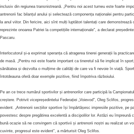
inclusiv din regiunea transnistreană. „Pentru noi acest turneu este foarte impor
antrenorii fac bilanțul anului și selectează componența naționalei pentru partic
la anul viitor. Din fericire, aici sînt mulți luptători talentați care demonstreaz
reprezinte onoarea Patriei la competițiile internaționale", a declarat președint
Pascaru.
Interlocutorul și-a exprimat speranța că atragerea tinerei generații la practic
de masă. „Pentru noi este foarte important ca tineretul să fie implicat în sport,
sănătatea și dezvolta o mulțime de calități de care va fi nevoie în viață. Sport
întotdeauna oferă doar exemple pozitive, fiind împotriva războiului.
Pe an ce trece numărul sportivilor și antrenorilor care participă la Campionatu
creștere. Potrivit vicepreședintelui Federației „Voievod", Oleg Sclifos, progresul
evident. „Antrenorii secțiilor sportive își împărtășesc impresiile pozitive, pe p
povestesc despre pregătirea excelentă a discipolilor lor. Astăzi eu împreună 
bună ocazie să ne convingem că sportivii și antrenorii noștri au realizat un
cuvinte, progresul este evident", a mărturisit Oleg Sclifos.