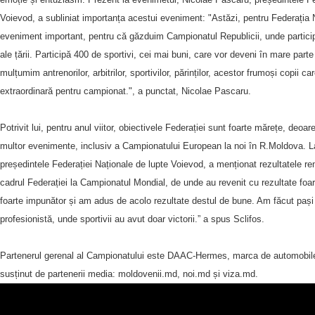
Voievod, a subliniat importanța acestui eveniment: "Astăzi, pentru Federația 
eveniment important, pentru că găzduim Campionatul Republicii, unde participă
ale țării. Participă 400 de sportivi, cei mai buni, care vor deveni în mare pa
mulțumim antrenorilor, arbitrilor, sportivilor, părinților, acestor frumoși copii
extraordinară pentru campionat.", a punctat, Nicolae Pascaru.
Potrivit lui, pentru anul viitor, obiectivele Federației sunt foarte mărețe, deo
multor evenimente, inclusiv a Campionatului European la noi în R.Moldova. La
președintele Federației Naționale de lupte Voievod, a menționat rezultatele rem
cadrul Federației la Campionatul Mondial, de unde au revenit cu rezultate foa
foarte impunător și am adus de acolo rezultate destul de bune. Am făcut pași
profesionistă, unde sportivii au avut doar victorii.” a spus Sclifos.
Partenerul gerenal al Campionatului este DAAC-Hermes, marca de automob
susținut de partenerii media: moldovenii.md, noi.md și viza.md.