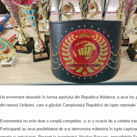
Un eveniment deosebit în lumea sportului din Republica Moldova, a avut loc p
din raionul Strășeni, care a găzduit Campionatul Republicii de lupte național
Evenimentul nu este doar o simplă competiție, ci și o ocazie de a celebra tradiț
Participanții au avut posibilitatea de a-și demonstra măiestria în lupte captiva
emoție și entuziasm. Prezent la evenimetul, Nicolae Pascaru, președintele Fe