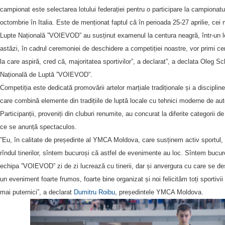
campionat este selectarea lotului federației pentru o participare la campionat
octombrie în Italia. Este de menționat faptul că în perioada 25-27 aprilie, cei 
Lupte Națională ”VOIEVOD” au susținut examenul la centura neagră, într-un lo
astăzi, în cadrul ceremoniei de deschidere a competiției noastre, vor primi cen
la care aspiră, cred că, majoritatea sportivilor”, a declarat”, a declata Oleg Sc
Națională de Luptă ”VOIEVOD”.
Competiția este dedicată promovării artelor marțiale tradiționale și a discipli
care combină elemente din tradițiile de luptă locale cu tehnici moderne de au
Participanții, proveniți din cluburi renumite, au concurat la diferite categorii de
ce se anunță spectaculos.
”Eu, în calitate de președinte al YMCA Moldova, care susținem activ sportul, 
rîndul tinerilor, sîntem bucuroși că astfel de evenimente au loc. Sîntem bucu
echipa ”VOIEVOD” zi de zi lucrează cu tinerii, dar și anvergura cu care se 
un eveniment foarte frumos, foarte bine organizat și noi felicităm toți sportivii 
mai puternici”, a declarat
Dumitru Roibu
, președintele YMCA Moldova.