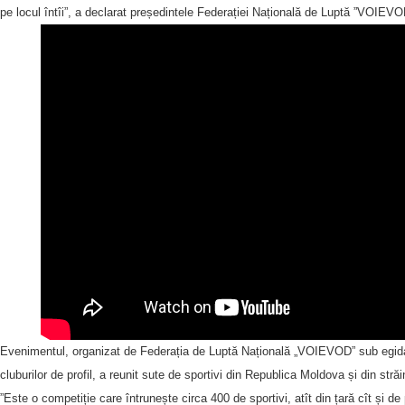
pe locul întîi”, a declarat președintele Federației Națională de Luptă ”VOIEV
Evenimentul, organizat de Federația de Luptă Națională „VOIEVOD” sub egid
cluburilor de profil, a reunit sute de sportivi din Republica Moldova și din străi
”Este o competiție care întrunește circa 400 de sportivi, atît din țară cît și d