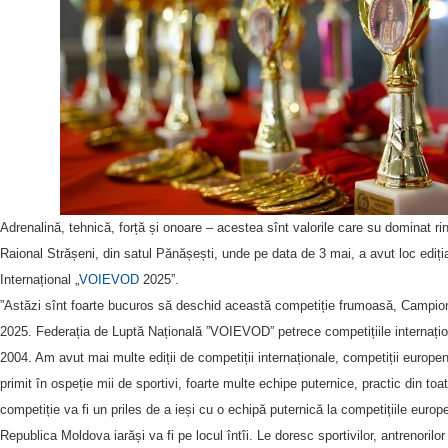
Adrenalină, tehnică, forță și onoare – acestea sînt valorile care su dominat r
Raional Strășeni, din satul Pănășești, unde pe data de 3 mai, a avut loc ediț
Internațional „
VOIEVOD
2025”.
”Astăzi sînt foarte bucuros să deschid această competiție frumoasă, Campio
2025. Federația de Luptă Națională ”VOIEVOD” petrece competițiile internați
2004. Am avut mai multe ediții de competiții internaționale, competiții europe
primit în ospeție mii de sportivi, foarte multe echipe puternice, practic din 
competiție va fi un priles de a ieși cu o echipă puternică la competițiile euro
Republica Moldova iarăși va fi pe locul întîi. Le doresc sportivilor, antrenoril