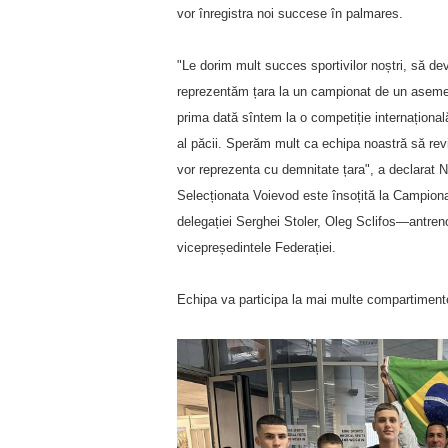
vor înregistra noi succese în palmares.
"Le dorim mult succes sportivilor noștri, să d
reprezentăm țara la un campionat de un asemene
prima dată sîntem la o competiție internaționa
al păcii. Sperăm mult ca echipa noastră să revi
vor reprezenta cu demnitate țara", a declarat 
Selecționata Voievod este însoțită la Campiona
delegației Serghei Stoler, Oleg Sclifos—antreno
vicepreședintele Federației.
Echipa va participa la mai multe compartimente: 