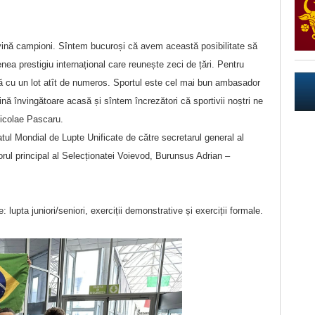
evină campioni. Sîntem bucuroși că avem această posibilitate să
a prestigiu internațional care reunește zeci de țări. Pentru
lă cu un lot atît de numeros. Sportul este cel mai bun ambasador
nă învingătoare acasă și sîntem încrezători că sportivii noștri ne
Nicolae Pascaru.
tul Mondial de Lupte Unificate de către secretarul general al
rul principal al Selecționatei Voievod, Burunsus Adrian –
lupta juniori/seniori, exerciții demonstrative și exerciții formale.