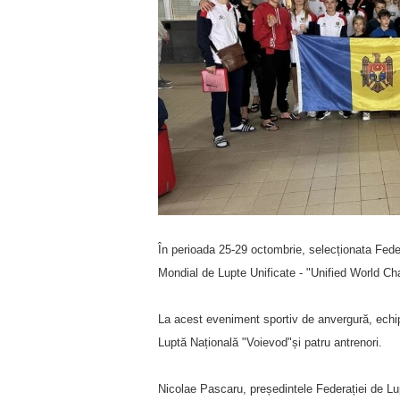
În perioada 25-29 octombrie, selecționata Fede
Mondial de Lupte Unificate - "Unified World Cha
La acest eveniment sportiv de anvergură, echip
Luptă Națională "Voievod"și patru antrenori.
Nicolae Pascaru, președintele Federației de Lup