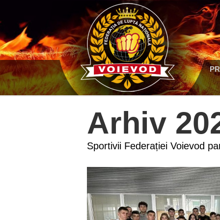
PR
Arhiv 20
Sportivii Federației Voievod p