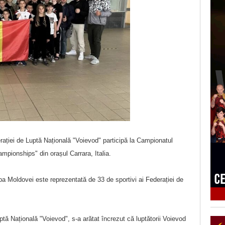
rației de Luptă Națională "Voievod" participă la Campionatul
mpionships" din orașul Carrara, Italia.
a Moldovei este reprezentată de 33 de sportivi ai Federației de
tă Națională "Voievod", s-a arătat încrezut că luptătorii Voievod