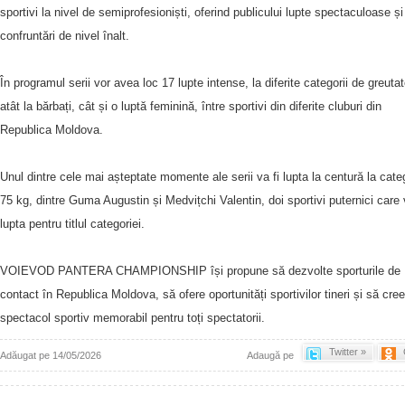
sportivi la nivel de semiprofesioniști, oferind publicului lupte spectaculoase și
confruntări de nivel înalt.
În programul serii vor avea loc 17 lupte intense, la diferite categorii de greutat
atât la bărbați, cât și o luptă feminină, între sportivi din diferite cluburi din
Republica Moldova.
Unul dintre cele mai așteptate momente ale serii va fi lupta la centură la categ
75 kg, dintre Guma Augustin și Medvițchi Valentin, doi sportivi puternici care 
lupta pentru titlul categoriei.
VOIEVOD PANTERA CHAMPIONSHIP își propune să dezvolte sporturile de
contact în Republica Moldova, să ofere oportunități sportivilor tineri și să cre
spectacol sportiv memorabil pentru toți spectatorii.
Twitter »
Adăugat pe 14/05/2026
Adaugă pe